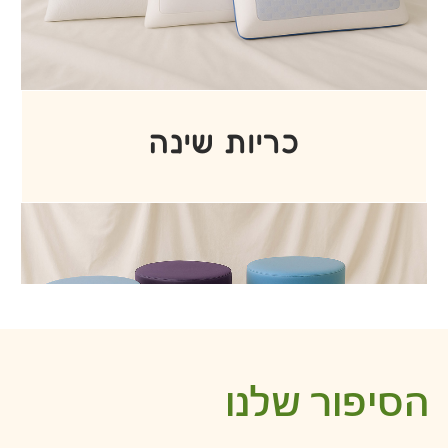
✔ מגוון מוצרים עשיר –
מייבאים ומשווקים את כל
מוצרי הריפוד: ספוגים מכל הסוגים, בדים, חומרי גלם,
מוצרי סידקית, מזרוני שינה וספורט, ציוד לרכב,
לרפואה ולאורטופדיה.
✔ פתרונות בהתאמה אישית – מתפרה
במקום
לתפירת כריות נוי, פינות זולה, הדומים ומוצרים
למוסדות.
✔ שירות ללקוחות פרטיים ועסקיים –
מוכרים
בסיטונאות וליחידים, כולל אנשי “עשה זאת בעצמך”
שמקבלים מאיתנו ליווי, הדרכה וטיפים.
✔ זמינות ויחס חם
– צוות מקצועי שמלווה אתכם
מהרעיון ועד הביצוע, בחנות בפתח תקווה או טלפונית.