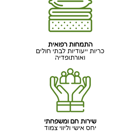
הירשם​
פרטי התקשרות​
רחוב:
המרץ 2, קריית אריה פתח
03-9245672
תקווה
טלפון:
050-9425672
נייד/וואטסאפ
:
מייל:
patelltd1@gmail.com
עקבו אחרינו​