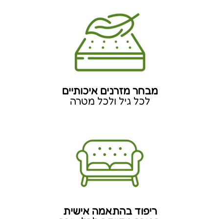
האתר נבנה ע"י קידום פלוס - בניית אתרים וקידום אתרים​