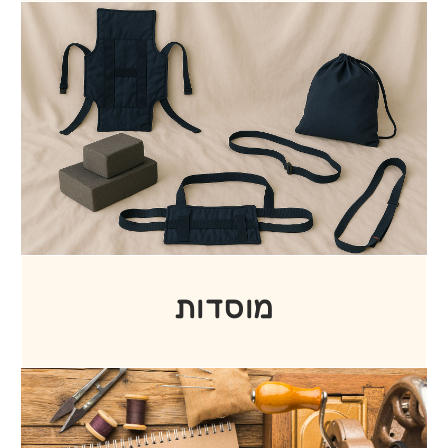
הסיפור שלנו
אנחנו עסק משפחתי שפועל מתוך אהבה
אמיתית למקצוע הריפוד, מקצועיות ורצון
מוצרים בעיצוב אישי
להעניק לכל לקוח את המוצר המושלם. אצלנו
תמצאו מגוון רחב של מזרנים איכותיים –
לזוגות, יחידים, תינוקות, קמפינג ובעלי חיים –
לצד מוצרי ריפוד בהתאמה אישית ותפירה
ברמה הגבוהה ביותר. בנוסף, אנו מתמחים
בייצור כריות רפואיות לבתי חולים ואורתופדיה,
עם דגש על נוחות, איכות ובריאות. אנחנו
מתחייבים לשירות אישי, סבלני ומקצועי, עם
יחס חם וקשוב לכל לקוח.
תופרים לכם נוחות לכל מקום ולכל זמן.
חומרי הדבקה
להמשך קריאה